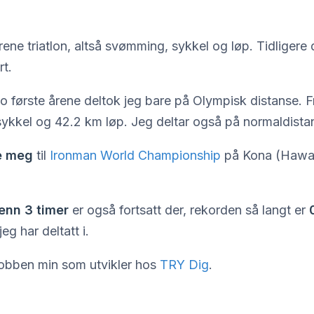
rene triatlon, altså svømming, sykkel og løp. Tidligere
rt.
to første årene deltok jeg bare på Olympisk distanse. F
ykkel og 42.2 km løp. Jeg deltar også på normaldistan
re meg
til
Ironman World Championship
på Kona (Hawaii
enn 3 timer
er også fortsatt der, rekorden så langt er
eg har deltatt i.
jobben min som utvikler hos
TRY Dig
.